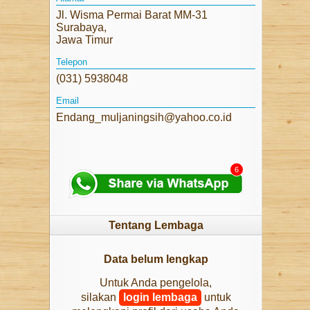
PELUANG USAHA
Jl. Wisma Permai Barat MM-31
Surabaya,
TENTANG KAMI
Jawa Timur
Telepon
HUBUNGI KAMI
(031) 5938048
DISCLAIMER
Email
Endang_muljaningsih@yahoo.co.id
6
Tentang Lembaga
Data belum lengkap
Untuk Anda pengelola,
silakan
login lembaga
untuk