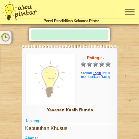
SMP
Portal Pendidikan Keluarga Pintar
SMU
Homeschooling
Sekolah Kebutuhan Khusus
Rating : -
KURSUS
DAYCARE
Silakan
Login
untuk
memberikan Rating
ARTIKEL
KEGIATAN
KARIR
Yayasan Kasih Bunda
PERLENGKAPAN SEKOLAH
Jenjang
Kebutuhan Khusus
PENGEMBANGAN GURU
Alamat