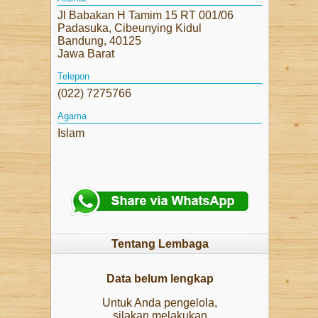
PELUANG USAHA
Jl Babakan H Tamim 15 RT 001/06
Padasuka, Cibeunying Kidul
TENTANG KAMI
Bandung, 40125
Jawa Barat
HUBUNGI KAMI
Telepon
(022) 7275766
DISCLAIMER
Agama
Islam
Tentang Lembaga
Data belum lengkap
Untuk Anda pengelola,
silakan melakukan