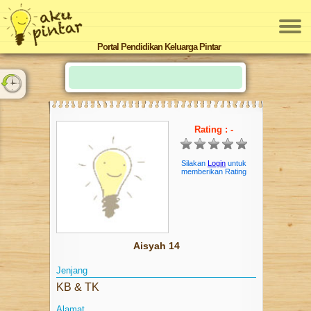
SMP
Portal Pendidikan Keluarga Pintar
SMU
Homeschooling
Sekolah Kebutuhan Khusus
Rating : -
KURSUS
DAYCARE
Silakan
Login
untuk
memberikan Rating
ARTIKEL
KEGIATAN
KARIR
Aisyah 14
PERLENGKAPAN SEKOLAH
Jenjang
KB & TK
PENGEMBANGAN GURU
Alamat