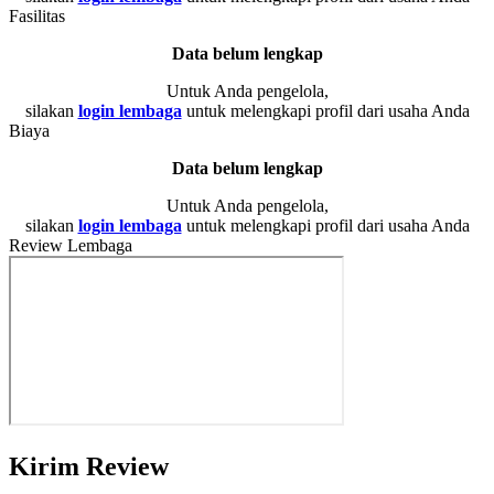
Fasilitas
Data belum lengkap
Untuk Anda pengelola,
silakan
login lembaga
untuk melengkapi profil dari usaha Anda
Biaya
Data belum lengkap
Untuk Anda pengelola,
silakan
login lembaga
untuk melengkapi profil dari usaha Anda
Review Lembaga
Kirim Review