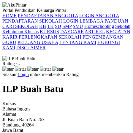
Portal Pendidikan Keluarga Pintar
HOME
PENDAFTARAN ANGGOTA
LOGIN ANGGOTA
PENDAFTARAN SEKOLAH
LOGIN LEMBAGA
PANDUAN
CARI SEKOLAH
KB
TK
SD
SMP
SMU
Homeschooling
Sekolah
Kebutuhan Khusus
KURSUS
DAYCARE
ARTIKEL
KEGIATAN
KARIR
PERLENGKAPAN SEKOLAH
PENGEMBANGAN
GURU
PELUANG USAHA
TENTANG KAMI
HUBUNGI
KAMI
DISCLAIMER
Rating : -
Silakan
Login
untuk memberikan Rating
ILP Buah Batu
Kursus
Bahasa Inggris
Alamat
Jl. Buah Batu No. 263
Bandung, 40264
Jawa Barat