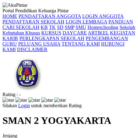
Portal Pendidikan Keluarga Pintar
HOME
PENDAFTARAN ANGGOTA
LOGIN ANGGOTA
PENDAFTARAN SEKOLAH
LOGIN LEMBAGA
PANDUAN
CARI SEKOLAH
KB
TK
SD
SMP
SMU
Homeschooling
Sekolah
Kebutuhan Khusus
KURSUS
DAYCARE
ARTIKEL
KEGIATAN
KARIR
PERLENGKAPAN SEKOLAH
PENGEMBANGAN
GURU
PELUANG USAHA
TENTANG KAMI
HUBUNGI
KAMI
DISCLAIMER
Rating : -
Silakan
Login
untuk memberikan Rating
SMAN 2 YOGYAKARTA
Jenjang